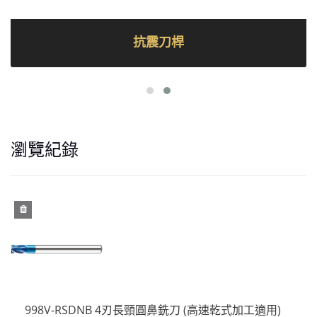
抗震刀桿
瀏覽紀錄
998V-RSDNB 4刃長頸圓鼻銑刀 (高速乾式加工適用)