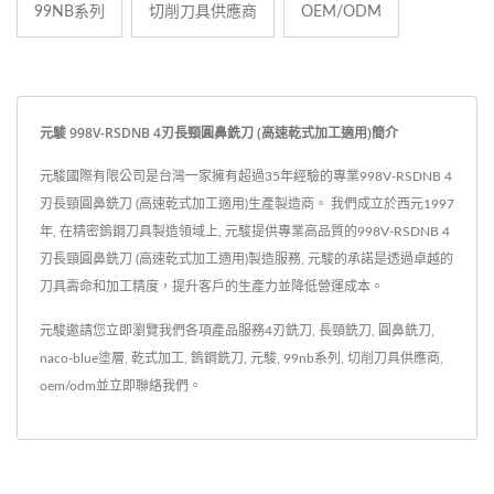
99NB系列
切削刀具供應商
OEM/ODM
元駿 998V-RSDNB 4刃長頸圓鼻銑刀 (高速乾式加工適用)簡介
元駿國際有限公司是台灣一家擁有超過35年經驗的專業998V-RSDNB 4
刃長頸圓鼻銑刀 (高速乾式加工適用)生產製造商。 我們成立於西元1997
年, 在精密鎢鋼刀具製造領域上, 元駿提供專業高品質的998V-RSDNB 4
刃長頸圓鼻銑刀 (高速乾式加工適用)製造服務, 元駿的承諾是透過卓越的
刀具壽命和加工精度，提升客戶的生產力並降低營運成本。
元駿邀請您立即瀏覽我們各項產品服務
4刃銑刀
,
長頸銑刀
,
圓鼻銑刀
,
naco-blue塗層
,
乾式加工
,
鎢鋼銑刀
,
元駿
,
99nb系列
,
切削刀具供應商
,
oem/odm
並
立即聯絡我們
。