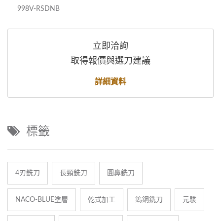
998V-RSDNB
立即洽詢
取得報價與選刀建議
詳細資料
標籤
4刃銑刀
長頸銑刀
圓鼻銑刀
NACO-BLUE塗層
乾式加工
鎢鋼銑刀
元駿