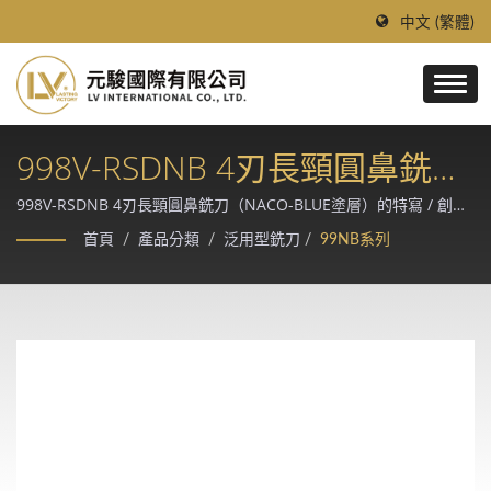
中文 (繁體)
998V-RSDNB 4刃長頸圓鼻銑刀
(高速乾式加工適用)
998V-RSDNB 4刃長頸圓鼻銑刀（NACO-BLUE塗層）的特寫 / 創立
於 1997 年的台灣領導鎢鋼刀具廠，採德、日進口優質鎢鋼棒材與
首頁
/
產品分類
/
泛用型銑刀
/
99NB系列
Makino、Rollomatic、ANCA CNC 磨床精製，提供模具、汽車、航
太、醫療等精密加工產業的客製化切削解決方案。