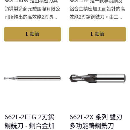
662L-2ALW 是由精密刀具
662L-2EE 是一款專為銅及
領導製造商元駿國際有限公
鋁合金精密加工而設計的高
司所推出的高效能2刃長柄
效能2刃鎢鋼銑刀。由工業
無塗層鎢鋼銑刀。此款銑刀
切削刀具領導供應商元駿製
專為多功能性而設計，適用
造，這款銑刀具有卓越的耐
細節
細節
於加工一般材料、中低硬度
磨性和更長的使用壽命。其
鋼，以及鋁、銅等各種非鐵
特殊的小螺旋角設計，對於
金屬。其高精度的直徑公差
防止毛邊形成和減少切屑堆
可確保卓越的切削穩定性與
積至關重要，這是在加工軟
優異的表面光潔度。無塗層
性非鐵金屬時常見的挑戰。
設計提供了適用於廣泛應用
這確保了優異的表面光潔度
的鋒利切削刃，而優質鎢鋼
和一致的性能，使其成為汽
材料則具備出色的耐磨性與
車、航太和電子產業中尋求
更長的刀具壽命，使其成為
可靠高效加工解決方案的製
高要求加工廠與產線的理想
662L-2EEG 2刃鎢
造商的理想選擇。
662L-2X 系列 雙刃
選擇，極具成本效益。
鋼銑刀 - 銅合金加
多功能鎢鋼銑刀