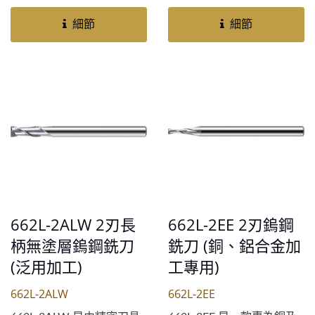
精密加工而設計。由領先的
和更長的使用壽命而設計。
刀具供應商元駿國際製造，
這款銑刀採用獨家的...
細節
細節
這款銑刀具有獨特的刃槽幾
何設計，可實現高效排屑和
優異的表面光潔度。其採用
優質超微粒鎢鋼製成，確保
了卓越的耐磨性和更長的刀
具壽命。憑藉高精度的直徑
公差，662-I...
662L-2ALW 2刃長
662L-2EE 2刃鎢鋼
柄無塗層鎢鋼銑刀
銑刀 (銅、鋁合金加
(泛用加工)
工專用)
662L-2ALW
662L-2EE