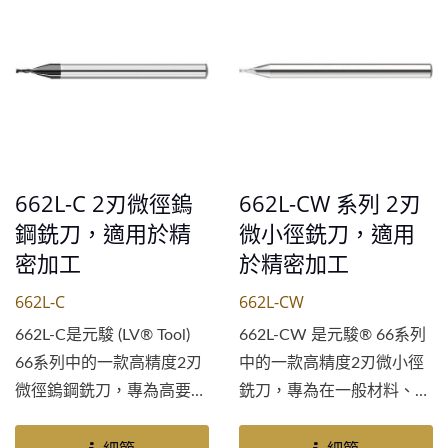
現無痕的表面光潔度。對於
精度的直徑公差確保了穩定
專精於鋁合金、銅合金、塑
的切削和優異的表面光潔
膠和木材高速加工的製造商
度。662L-AW...
和加工廠而言，這是理想的
解決方案。作為領先的鎢鋼
銑刀供應商，元駿保證其精
度和可靠性，使...
662L-C 2刃微徑鎢
662L-CW 系列 2刃
鋼銑刀，適用於精
微小徑銑刀，適用
密加工
於精密加工
662L-C
662L-CW
662L-C是元駿 (LV® Tool)
662L-CW 是元駿® 66系列
66系列中的一款高精度2刃
中的一款高精度2刃微小徑
微徑鎢鋼銑刀，專為高要求
銑刀，專為在一般材料、中
的加工應用而設計。此刀具
低硬度鋼材及非鐵金屬上實
採用獨特的Arti-Co塗層，
現卓越性能而設計。這款無