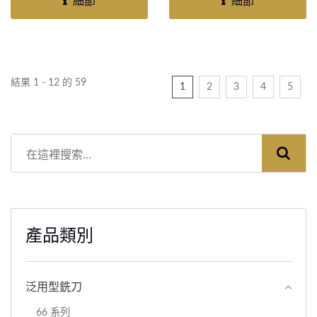
細節
細節
提供卓越的耐磨性並顯著延
塗層鎢鋼銑刀具有出色的耐
長刀具壽命，確保穩定的性
磨性和更長的刀具壽命，確
能。憑藉高精度的直徑公
保了高成本效益的運作。其
差，662L-C保證了優異的
高精度的直徑公差保證了穩
結果 1 - 12 的 59
1
2
3
4
5
切削穩定性和表面光潔度。
定可靠的切削，是要求精度
其設計具備多功能性，可有
的複雜加工任務的理想選
效加工多種材料，包括碳
擇。作為領先的銑刀製造
鋼、合金鋼、工具鋼、不銹
商，元駿®...
鋼和鑄鐵。作為領先的鎢鋼
銑刀製造商，元駿...
產品類別
泛用型銑刀
66 系列