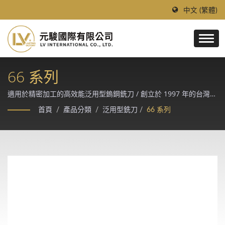
中文 (繁體)
66 系列
適用於精密加工的高效能泛用型鎢鋼銑刀 / 創立於 1997 年的台灣領
導鎢鋼刀具廠，採德、日進口優質鎢鋼棒材與 Makino、
首頁
/
產品分類
/
泛用型銑刀
/
66 系列
Rollomatic、ANCA CNC 磨床精製，提供模具、汽車、航太、醫療
等精密加工產業的客製化切削解決方案。