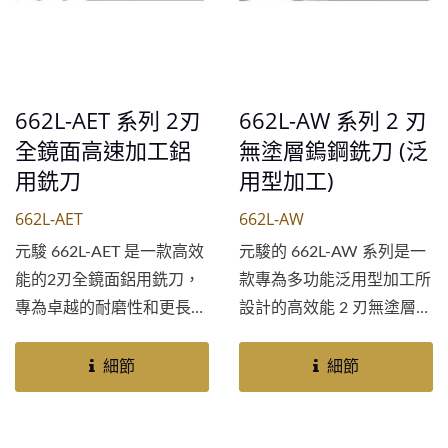
的切削穩定性，從而實現卓
靠、高效的非鐵金屬材料加
越的表面光潔度和尺寸精
工刀具的製造商而言，
度。662L-AEL...
662L-AE...
662L-AET 系列 2刃
662L-AW 系列 2 刃
全鏡面高速加工鋁
無塗層鎢鋼銑刀 (泛
用銑刀
用型加工)
662L-AET
662L-AW
元駿 662L-AET 是一款高效
元駿的 662L-AW 系列是一
能的2刃全鏡面鋁用銑刀，
款專為多功能泛用型加工所
專為卓越的耐磨性和更長的
設計的高效能 2 刃無塗層銑
使用壽命而設計。這款鎢鋼
刀。此刀具採用優質微粒鎢
刀具的刃槽具有全鏡面處
鋼製造，具有卓越的耐磨性
細節
細節
理，可確保完美的切削性
和更長的使用壽命，可降低
能，並在有色金屬材料上實
刀具成本和停機時間。其高