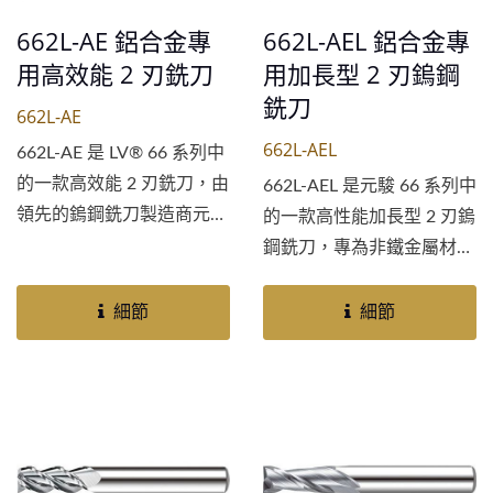
的理想選擇。
662L-AE 鋁合金專
662L-AEL 鋁合金專
用高效能 2 刃銑刀
用加長型 2 刃鎢鋼
銑刀
662L-AE
662L-AEL
662L-AE 是 LV® 66 系列中
的一款高效能 2 刃銑刀，由
662L-AEL 是元駿 66 系列中
領先的鎢鋼銑刀製造商元駿
的一款高性能加長型 2 刃鎢
國際有限公司設計製造。此
鋼銑刀，專為非鐵金屬材料
刀具專為鋁合金、銅合金、
的精密加工而設計。這款鋁
塑膠和木材的高速加工而設
合金專用銑刀在鋁合金、銅
細節
細節
計，性能卓越。其特色包
合金、塑膠和木材上均有卓
含：優異的耐磨性可延長刀
越表現。採用優質鎢鋼製
具壽命、高精度的直徑公差
造，具有出色的耐磨性和更
可確保加工結果準確，並在
長的刀具壽命。其設計確保
各種尺寸範圍內提供出色的
了高精度的直徑公差和優異
切削穩定性。對於尋求可