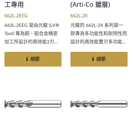
工專用
(Arti-Co 鍍層)
662L-2EEG
662L-2X
662L-2EEG 是由元駿 (LV®
元駿的 662L-2X 系列是一
Tool) 專為銅、鋁合金精密
款專為多功能性和耐用性而
加工所設計的高效能2刃鎢
設計的高效能雙刃多功能鎢
鋼銑刀。它具備優異的耐磨
鋼銑刀。此刀具採用我們先
性，可延長刀具壽命。特殊
進的...
細節
細節
的小螺旋角設計，對於防止
毛邊產生及減少切屑堆積至
關重要，這是在加工銅合金
等軟性、具延展性材料時常
見的挑戰。此設計確保了卓
越的表面光潔度和一致的性
能，使其成為尋求可靠非鐵
金屬應用切削刀具的製造商