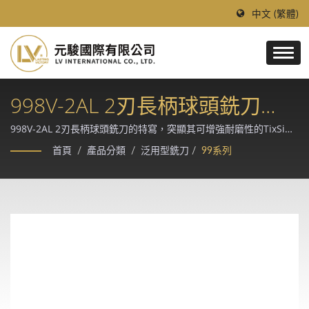
中文 (繁體)
998V-2AL 2刃長柄球頭銑刀
(TixSiN鍍層)
998V-2AL 2刃長柄球頭銑刀的特寫，突顯其可增強耐磨性的TixSiN
鍍層。 / 創立於 1997 年的台灣領導鎢鋼刀具廠，採德、日進口優質
首頁
/
產品分類
/
泛用型銑刀
/
99系列
鎢鋼棒材與 Makino、Rollomatic、ANCA CNC 磨床精製，提供模
具、汽車、航太、醫療等精密加工產業的客製化切削解決方案。