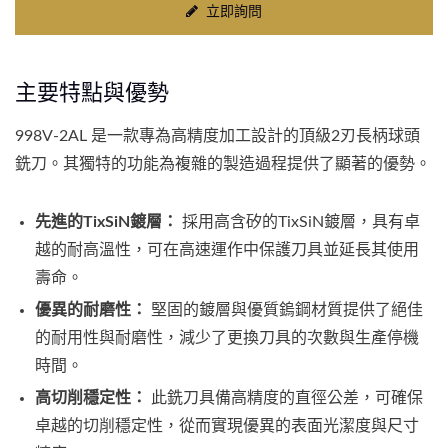
立即詢問
主要特點與優勢
998V-2AL 是一款專為高精度加工設計的頂級2刃長柄球頭
銑刀。其獨特的功能為複雜的製造過程提供了顯著的優勢。
先進的TixSiN鍍層：
採用高含矽的TixSiN鍍層，具有卓
越的耐高溫性，可在高速運作中保護刀具並延長其使用
壽命。
優異的耐磨性：
堅固的鍍層與優質鎢鋼材質提供了絕佳
的耐用性與耐磨性，減少了更換刀具的次數與生產停機
時間。
高切削穩定性：
此銑刀具備高精度的直徑公差，可確保
卓越的切削穩定性，從而實現優異的表面光潔度與尺寸