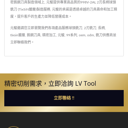
密鎢鋼刀具製造領域上, 元駿提供專業高品質的998V-2AL 2刃長柄球頭
銑刀 (TixSiN鍍層)製造服務, 元駿的承諾是透過卓越的刀具壽命和加工精
度，提升客戶的生產力並降低營運成本。
元駿邀請您立即瀏覽我們各項產品服務
球頭銑刀
,
2刃銑刀
,
長柄
,
tixsin鍍層
,
鎢鋼刀具
,
精密加工
,
元駿
,
99系列
,
oem
,
odm
,
銑刀供應商
並
立即聯絡我們
。
精密切削需求，立即洽詢 LV Tool
立即聯絡 !!