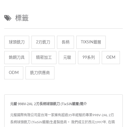
標籤
球頭銑刀
2刃銑刀
長柄
TIXSIN鍍層
鎢鋼刀具
精密加工
元駿
99系列
OEM
ODM
銑刀供應商
元駿 998V-2AL 2刃長柄球頭銑刀 (TixSiN鍍層)簡介
元駿國際有限公司是台灣一家擁有超過35年經驗的專業998V-2AL 2刃
長柄球頭銑刀 (TixSiN鍍層)生產製造商。 我們成立於西元1997年, 在精