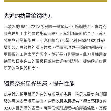
先進的抗震鎢鋼銑刀
元駿® 的 884L-ZZLV 系列是一款頂級4刃鎢鋼銑刀，專為克
服高速加工中的震動挑戰而設計。其創新設計結合了不等刃
分割與可變螺旋角。此專利組合 (台灣專利 M586182) 能破
壞引起刀具顫振的諧波共振，從而實現更平穩的切削過程、
更優異的工件表面光潔度，並延長刀具壽命。此刀具採用從
德國和日本進口的頂級超微粒鎢鋼棒材製造，提供嚴苛應用
所需的剛性與強度。
獨家奈米星光塗層，提升性能
此款銑刀採用我們先進的奈米星光塗層，這是元駿® 內部開
發的專有表面處理技術。這種多層塗層提供了極其堅硬 (HV
3,500) 且光滑的表面，可降低切削過程中的摩擦係數。其優