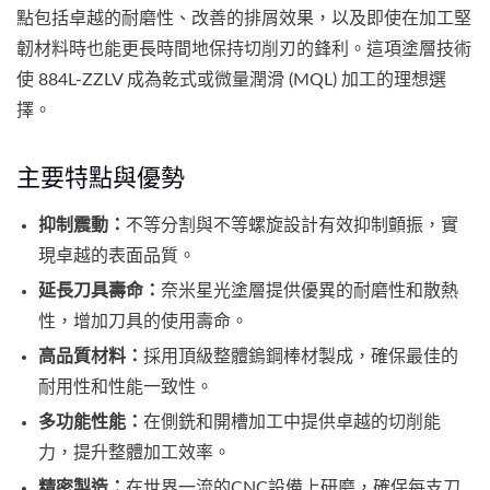
點包括卓越的耐磨性、改善的排屑效果，以及即使在加工堅
韌材料時也能更長時間地保持切削刃的鋒利。這項塗層技術
使 884L-ZZLV 成為乾式或微量潤滑 (MQL) 加工的理想選
擇。
主要特點與優勢
抑制震動：
不等分割與不等螺旋設計有效抑制顫振，實
現卓越的表面品質。
延長刀具壽命：
奈米星光塗層提供優異的耐磨性和散熱
性，增加刀具的使用壽命。
高品質材料：
採用頂級整體鎢鋼棒材製成，確保最佳的
耐用性和性能一致性。
多功能性能：
在側銑和開槽加工中提供卓越的切削能
力，提升整體加工效率。
精密製造：
在世界一流的CNC設備上研磨，確保每支刀