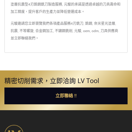
塗層抗震型4刃鎢鋼銑刀製造服務, 元駿的承諾是透過卓越的刀具壽命和
加工精度，提升客戶的生產力並降低營運成本。
元駿邀請您立即瀏覽我們各項產品服務
4刃銑刀
,
鎢鋼
,
奈米星光塗層
,
抗震
,
不等螺旋
,
合金鋼加工
,
不鏽鋼銑削
,
元駿
,
oem
,
odm
,
刀具供應商
並
立即聯絡我們
。
精密切削需求，立即洽詢 LV Tool
立即聯絡 !!