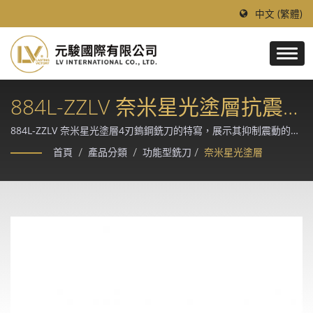
中文 (繁體)
884L-ZZLV 奈米星光塗層抗震
型4刃鎢鋼銑刀
884L-ZZLV 奈米星光塗層4刃鎢鋼銑刀的特寫，展示其抑制震動的螺
旋刃溝設計。 / 創立於 1997 年的台灣領導鎢鋼刀具廠，採德、日進
首頁
/
產品分類
/
功能型銑刀
/
奈米星光塗層
口優質鎢鋼棒材與 Makino、Rollomatic、ANCA CNC 磨床精製，
提供模具、汽車、航太、醫療等精密加工產業的客製化切削解決方
案。