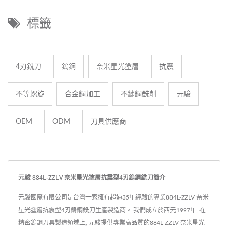
標籤
4刃銑刀
鎢鋼
奈米星光塗層
抗震
不等螺旋
合金鋼加工
不鏽鋼銑削
元駿
OEM
ODM
刀具供應商
元駿 884L-ZZLV 奈米星光塗層抗震型4刃鎢鋼銑刀簡介
元駿國際有限公司是台灣一家擁有超過35年經驗的專業884L-ZZLV 奈米
星光塗層抗震型4刃鎢鋼銑刀生產製造商。 我們成立於西元1997年, 在
精密鎢鋼刀具製造領域上, 元駿提供專業高品質的884L-ZZLV 奈米星光