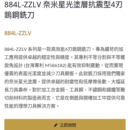
884L-ZZLV 奈米星光塗層抗震型4刃
鎢鋼銑刀
884L-ZZLV
884L-ZZLV 系列是一款高效能4刃鎢鋼銑刀，專為嚴苛的加
工應用提供卓越的穩定性與精度。其專利不等分割與不等螺
旋角設計 (台灣專利 M586182) 能有效抑制震動，從而實現
優異的表面光潔度並減少刀具顫振。此款銑刀採用我們獨家
的奈米星光塗層，提供卓越的耐磨性和低摩擦係數，大幅延
長刀具壽命。對於加工合金鋼、工具鋼、不鏽鋼和鑄鐵等難
切削材料的製造商而言，它是在側銑與開槽加工中提供可靠
性能的理想刀具解決方案。
立即詢問